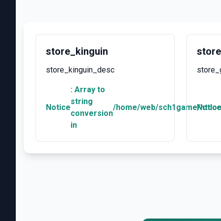
store_kinguin
stor
store_kinguin_desc
store
: Array to
string
Notice
/home/web/sch1game/htdocs
Notic
conversion
in