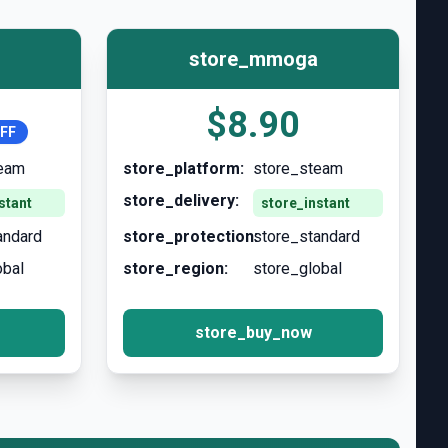
store_mmoga
$8.90
FF
team
store_platform:
store_steam
store_delivery:
stant
store_instant
andard
store_protection:
store_standard
obal
store_region:
store_global
store_buy_now