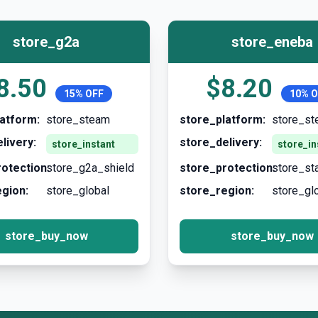
store_g2a
store_eneba
8.50
$8.20
15% OFF
10% O
atform:
store_steam
store_platform:
store_s
livery:
store_delivery:
store_instant
store_in
otection:
store_g2a_shield
store_protection:
store_st
gion:
store_global
store_region:
store_gl
store_buy_now
store_buy_now