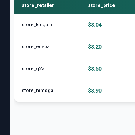
store_retailer
store_price
$8.04
store_kinguin
$8.20
store_eneba
$8.50
store_g2a
$8.90
store_mmoga