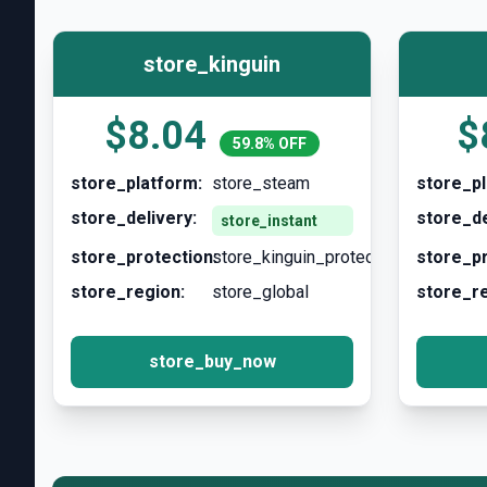
store_kinguin
$8.04
$
59.8% OFF
store_platform:
store_steam
store_pl
store_delivery:
store_de
store_instant
store_protection:
store_kinguin_protection
store_pr
store_region:
store_global
store_re
store_buy_now