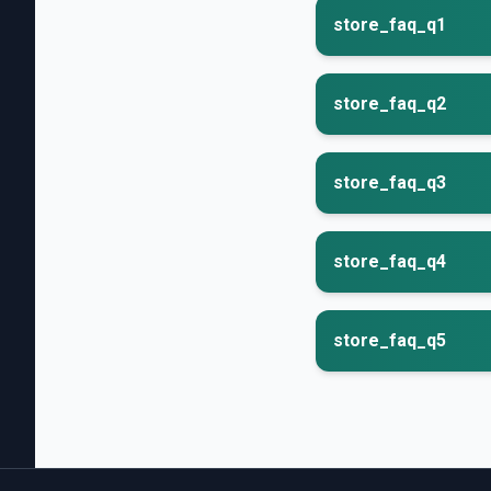
store_faq_q1
store_faq_q2
store_faq_q3
store_faq_q4
store_faq_q5