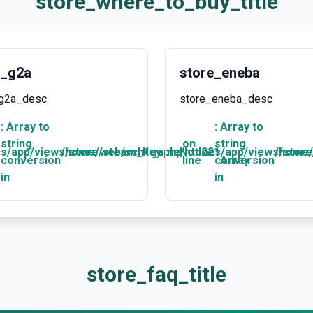
store_where_to_buy_title
e_g2a
store_eneba
_g2a_desc
store_eneba_desc
: Array to
: Array to
string
on
string
/app/views/store/steam_key.php
e
/home/web/sch1game/htdocs/app/views/store
Notice
221
/home/
conversion
line
conversion
Array
in
in
store_faq_title