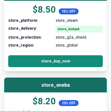
$8.50
15% OFF
store_platform:
store_steam
store_delivery:
store_instant
store_protection:
store_g2a_shield
store_region:
store_global
store_buy_now
store_eneba
$8.20
10% OFF