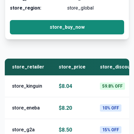
store_region:
store_global
store_buy_now
store_retailer
store_price
store_discoun
$8.04
store_kinguin
59.8% OFF
$8.20
store_eneba
10% OFF
$8.50
store_g2a
15% OFF