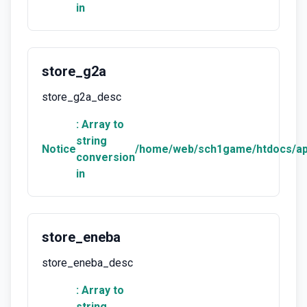
in
store_g2a
store_g2a_desc
: Array to
string
Notice
/home/web/sch1game/htdocs/ap
conversion
in
store_eneba
store_eneba_desc
: Array to
string