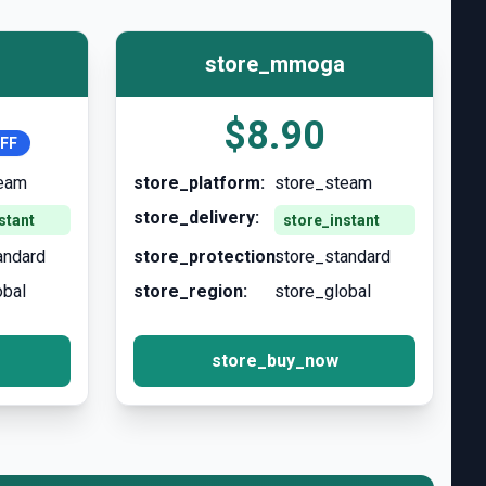
store_mmoga
$8.90
FF
team
store_platform:
store_steam
store_delivery:
stant
store_instant
andard
store_protection:
store_standard
obal
store_region:
store_global
store_buy_now