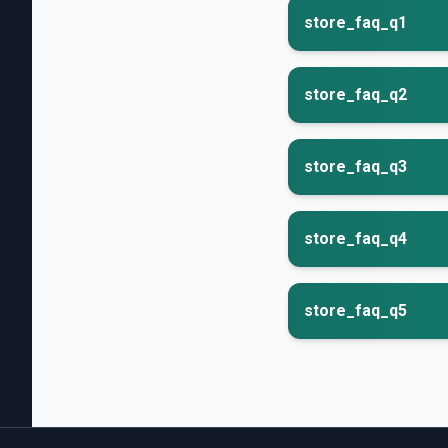
store_faq_q1
store_faq_q2
store_faq_q3
store_faq_q4
store_faq_q5