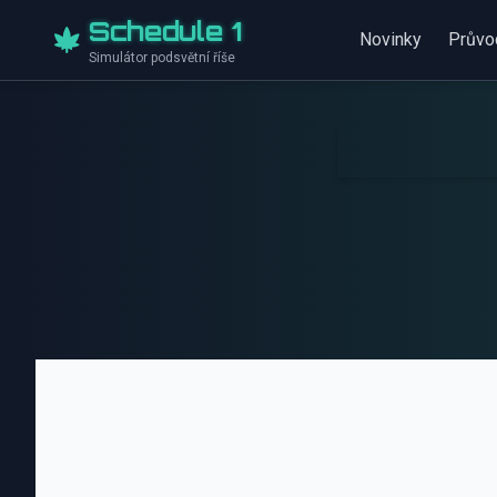
Schedule 1
Novinky
Průvo
Simulátor podsvětní říše