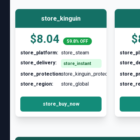
store_kinguin
$8.04
$
59.8% OFF
store_platform:
store_steam
store_pl
store_delivery:
store_de
store_instant
store_protection:
store_kinguin_protection
store_pr
store_region:
store_global
store_re
store_buy_now