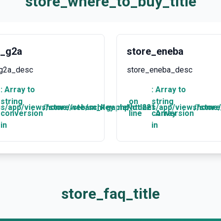
store_where_to_buy_title
e_g2a
store_eneba
_g2a_desc
store_eneba_desc
: Array to
: Array to
string
on
string
/app/views/store/steam_key.php
e
/home/web/sch1game/htdocs/app/views/store
Notice
221
/home/
conversion
line
conversion
Array
in
in
store_faq_title