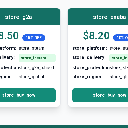
store_g2a
store_eneba
8.50
$8.20
15% OFF
10% O
atform:
store_steam
store_platform:
store_s
livery:
store_delivery:
store_instant
store_in
otection:
store_g2a_shield
store_protection:
store_st
gion:
store_global
store_region:
store_gl
store_buy_now
store_buy_now