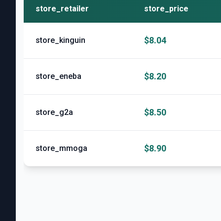
store_retailer
store_price
$8.04
store_kinguin
$8.20
store_eneba
$8.50
store_g2a
$8.90
store_mmoga