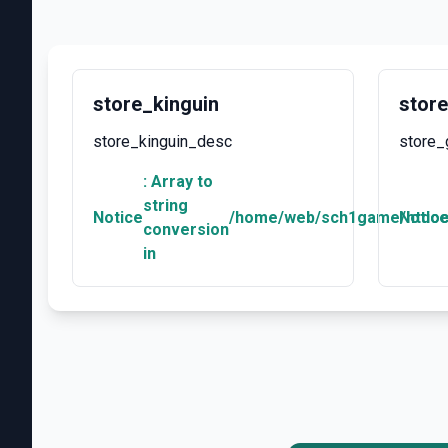
store_kinguin
stor
store_kinguin_desc
store
: Array to
string
Notice
/home/web/sch1game/htdocs
Notic
conversion
in