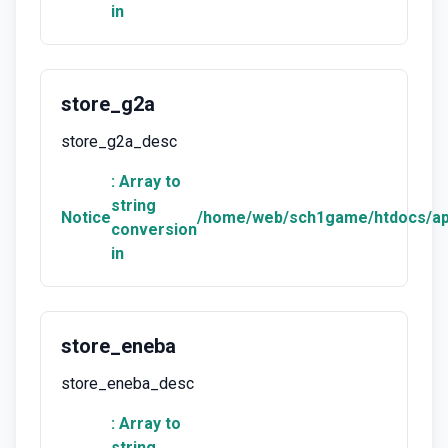
in
store_g2a
store_g2a_desc
: Array to
string
Notice
/home/web/sch1game/htdocs/ap
conversion
in
store_eneba
store_eneba_desc
: Array to
string