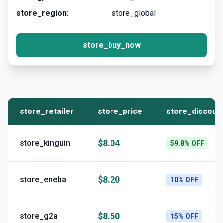
store_region:
store_global
store_buy_now
store_retailer
store_price
store_discoun
$8.04
store_kinguin
59.8% OFF
$8.20
store_eneba
10% OFF
$8.50
store_g2a
15% OFF