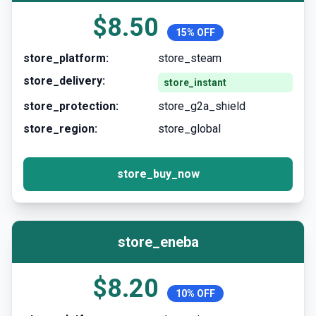
$8.50
15% OFF
store_platform:
store_steam
store_delivery:
store_instant
store_protection:
store_g2a_shield
store_region:
store_global
store_buy_now
store_eneba
$8.20
10% OFF