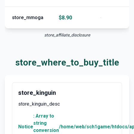
$8.90
store_mmoga
-
store_affiliate_disclosure
store_where_to_buy_title
store_kinguin
store_kinguin_desc
: Array to
string
Notice
/home/web/sch1game/htdocs/ap
conversion