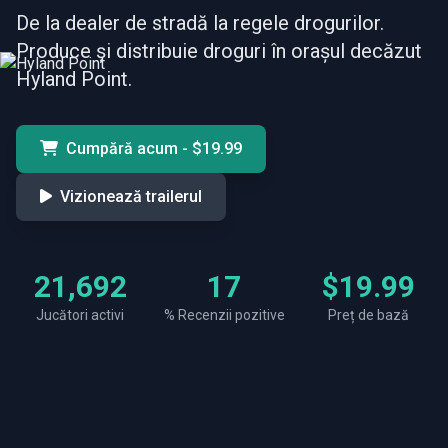
De la dealer de stradă la regele drogurilor.
Produce și distribuie droguri în orașul decăzut
Hyland Point.
Cumpără acum - $19.99
Vizionează trailerul
24,070
19
$19.99
Jucători activi
% Recenzii pozitive
Preț de bază