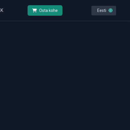
KK
Eesti
Osta kohe