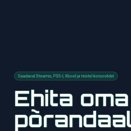
Saadaval Steamis, PS5-l, Xboxil ja teistel konsoolidel
Ehita oma
põrandaa