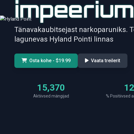
impeeriu
Tänavakaubitsejast narkoparuniks. T
lagunevas Hyland Pointi linnas
Osta kohe - $19.99
Vaata treilerit
17,574
1
Aktiivsed mängijad
% Positiivsed 