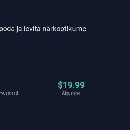
m
ooda ja levita narkootikume
4
$19.99
arvustused
Algushind