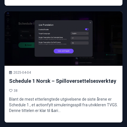
2025-04-04
Schedule 1 Norsk – Spilloversettelsesverktøy
38
Blant de mest etterlengtede utgivelsene de siste årene er
Schedule 1 , et actionfylt simuleringsspill fra utvikleren TVGS.
Denne tittelen er klar til &ari...