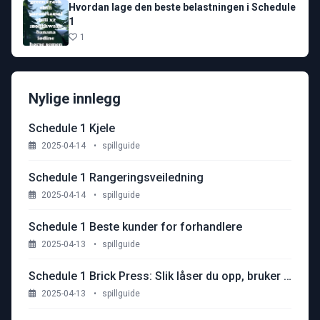
Hvordan lage den beste belastningen i Schedule
1
1
Nylige innlegg
Schedule 1 Kjele
2025-04-14
•
spillguide
Schedule 1 Rangeringsveiledning
2025-04-14
•
spillguide
Schedule 1 Beste kunder for forhandlere
2025-04-13
•
spillguide
Schedule 1 Brick Press: Slik låser du opp, bruker og maksimerer fortjenesten
2025-04-13
•
spillguide