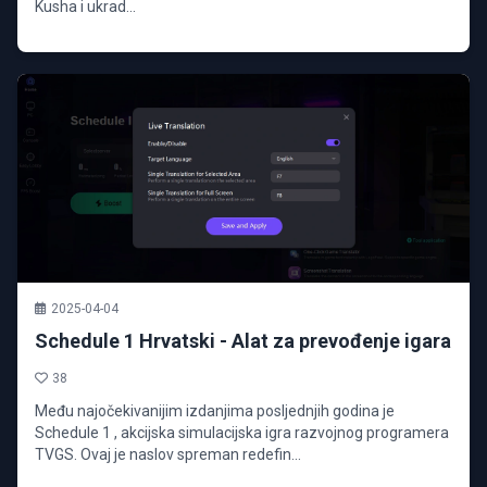
Kusha i ukrad...
2025-04-04
Schedule 1 Hrvatski - Alat za prevođenje igara
38
Među najočekivanijim izdanjima posljednjih godina je
Schedule 1 , akcijska simulacijska igra razvojnog programera
TVGS. Ovaj je naslov spreman redefin...