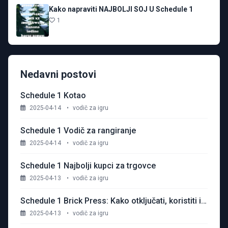
Kako napraviti NAJBOLJI SOJ U Schedule 1
1
Nedavni postovi
Schedule 1 Kotao
2025-04-14
•
vodič za igru
Schedule 1 Vodič za rangiranje
2025-04-14
•
vodič za igru
Schedule 1 Najbolji kupci za trgovce
2025-04-13
•
vodič za igru
Schedule 1 Brick Press: Kako otključati, koristiti i maksimalno povećati profit
2025-04-13
•
vodič za igru