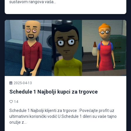
sustavom rangova vaša...
2025-04-13
Schedule 1 Najbolji kupci za trgovce
14
Schedule 1 Najbolji klijenti za trgovce : Povećajte profit uz
ultimativni korisnički vodič U Schedule 1 dileri su vaše tajno
oružje z...