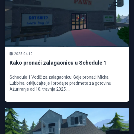
2025-04-12
Kako pronaći zalagaonicu u Schedule 1
Schedule 1 Vodič za zalagaonicu: Gdje pronaći Micka
Lubbina, otključajte je i prodajte predmete za gotovinu
Ažuriranje od 10. travnja 2025. ...