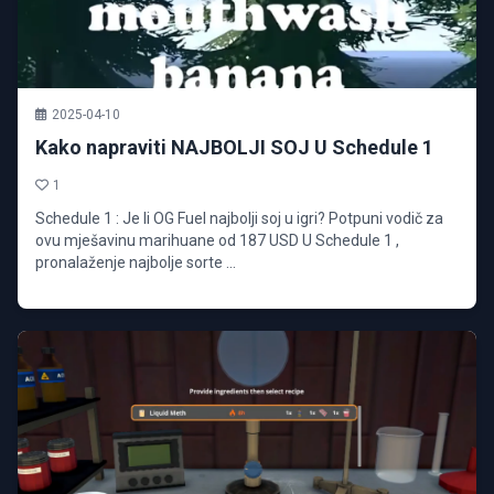
2025-04-10
Kako napraviti NAJBOLJI SOJ U Schedule 1
1
Schedule 1 : Je li OG Fuel najbolji soj u igri? Potpuni vodič za
ovu mješavinu marihuane od 187 USD U Schedule 1 ,
pronalaženje najbolje sorte ...