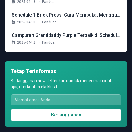
2025-04-13
•
Panduan
Schedule 1 Brick Press: Cara Membuka, Menggunakan, dan Memaksimalkan Keuntungan
2025-04-13
•
Panduan
Campuran Granddaddy Purple Terbaik di Schedule 1
2025-04-12
•
Panduan
Tetap Terinformasi
Berlangganan newsletter kami untuk menerima update,
tips, dan konten eksklusif
Berlangganan