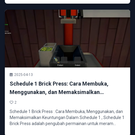
2025-04-13
Schedule 1 Brick Press: Cara Membuka,
Menggunakan, dan Memaksimalkan
Keuntungan
2
Schedule 1 Brick Press : Cara Membuka, Menggunakan, dan
Memaksimalkan Keuntungan Dalam Schedule 1 , Schedule 1
Brick Press adalah pengubah permainan untuk meram...