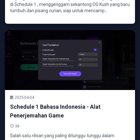
di Schedule 1 , menggenggam sekantong OG Kush yang baru
tumbuh dan pisang curian, siap untuk mencamp...
2025-04-04
Schedule 1 Bahasa Indonesia - Alat
Penerjemahan Game
38
Salah satu rilisan yang paling ditunggu-tunggu dalam