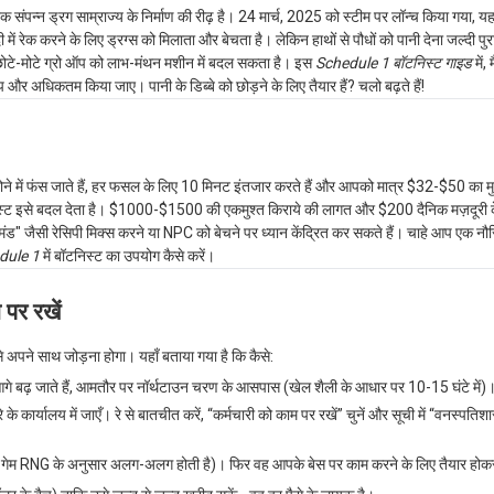
क संपन्न ड्रग साम्राज्य के निर्माण की रीढ़ है। 24 मार्च, 2025 को स्टीम पर लॉन्च किया गया, य
ं रेक करने के लिए ड्रग्स को मिलाता और बेचता है। लेकिन हाथों से पौधों को पानी देना जल्दी पुर
 छोटे-मोटे ग्रो ऑप को लाभ-मंथन मशीन में बदल सकता है। इस
Schedule 1 बॉटनिस्ट गाइड
में,
र अधिकतम किया जाए। पानी के डिब्बे को छोड़ने के लिए तैयार हैं? चलो बढ़ते हैं!
ोने में फंस जाते हैं, हर फसल के लिए 10 मिनट इंतजार करते हैं और आपको मात्र $32-$50 का मु
स्ट इसे बदल देता है। $1000-$1500 की एकमुश्त किराये की लागत और $200 दैनिक मज़दूरी क
मंड" जैसी रेसिपी मिक्स करने या NPC को बेचने पर ध्यान केंद्रित कर सकते हैं। चाहे आप एक नौस
dule 1
में बॉटनिस्ट का उपयोग कैसे करें।
पर रखें
अपने साथ जोड़ना होगा। यहाँ बताया गया है कि कैसे:
गे बढ़ जाते हैं, आमतौर पर नॉर्थटाउन चरण के आसपास (खेल शैली के आधार पर 10-15 घंटे में)
 रे के कार्यालय में जाएँ। रे से बातचीत करें, “कर्मचारी को काम पर रखें” चुनें और सूची में “वनस्पतिशा
गेम RNG के अनुसार अलग-अलग होती है)। फिर वह आपके बेस पर काम करने के लिए तैयार हो