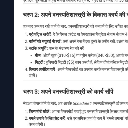
प्रो टिप: शुरुआती बिक्री से पैसे बचाकर रखें (जैसे, "ग्रैंडैडी डायमंड" के 50
चरण 2: अपने वनस्पतिशास्त्री के विकास कार्य की स
एक बार काम पर रखे जाने के बाद, वनस्पतिशास्त्री को चमकने के लिए उचित का
ग्रो पॉट्स खरीदें
: रे के रियल एस्टेट या वेयरहाउस विक्रेता से कम से क
बर्तनों को चतुराई से रखें
: उन्हें अपने बेस में एक दूसरे के करीब रखें, दक्षत
स्टॉक आपूर्ति
: पास के भंडारण रैक को भरें:
बीज
: ओजी कुश ($10-$15) या ग्रीन क्रैक ($40-$50), आपके बज
मिट्टी
: बुनियादी मिट्टी ($5) काम करती है, लेकिन दीर्घकालिक मिट्टी
बिस्तर आवंटित करें
: अपने क्लिपबोर्ड का उपयोग करके वनस्पतिशास्त्री क
डालें।
चरण 3: अपने वनस्पतिशास्त्री को कार्य सौंपें
सेटअप तैयार होने के बाद, अब आपके
Schedule 1 वनस्पतिशास्त्री को
काम प
क्लिपबोर्ड खोलें
: अपना क्लिपबोर्ड पकड़े हुए वनस्पतिशास्त्री के साथ बातच
गमले उगाने के लिए सेट करें
: उसे प्राथमिक कार्य के रूप में "गमले उगाना" 
काम करेगी।