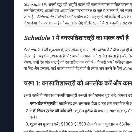
Schedule 1
में, अपनी खुद की आपूर्ति बढ़ाने की कला में महारत हासिल करना ए
लत सिम्युलेटर आपको एक आपराधिक मास्टरमाइंड के जूते में डालता है, जो नकदी मे
जाता है -
Schedule 1 बॉटनिस्ट
में प्रवेश करें। यह एनपीसी कर्मचारी आपके
दिखाऊंगा कि अपनी कमाई को बढ़ाने के लिए बॉटनिस्ट को कैसे अनलॉक, सेट अप औ
Schedule 1
में वनस्पतिशास्त्री का महत्व क्यों है
Schedule 1
की शुरुआत में, आप ओजी कुश या ग्रीन क्रैक जैसे बीज खुद ही ब
मिलता है। यह धीमा, थकाऊ है और आपके उत्पादन को सीमित करता है। बॉटनि
रोपण, पानी देने और कटाई को स्वचालित कर देती है - जिससे आप "ग्रैंडैडी डाय
या मिड-गेम हसलर, यहाँ बताया गया है कि तेज़ी से लेवल अप करने के लिए
Sche
चरण 1: वनस्पतिशास्त्री को अनलॉक करें और काम 
इससे पहले कि आपका वनस्पतिशास्त्री फसलों की देखभाल शुरू करे, आपको उसे 
मध्य-खेल में प्रगति
: बॉटनिस्ट तब अनलॉक होता है जब आप वेस्टविले से आ
रे की रियल एस्टेट की जाँच करें
: ब्लूबॉल बुटीक के बगल में, शहर के केंद्र में
देखें।
शुल्क का भुगतान करें
: $1000-$1500 से अधिक का भुगतान करें (कीमत 