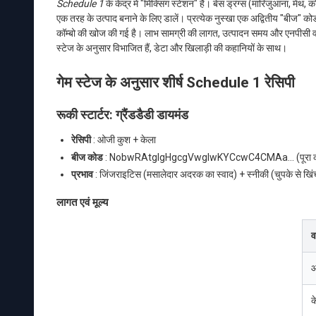
Schedule 1
के केंद्र में "मिक्सिंग स्टेशन" है। बेस ड्रग्स (मारिजुआना, मेथ,
एक तरह के उत्पाद बनाने के लिए डालें। प्रत्येक नुस्खा एक अद्वितीय "बीज"
कॉम्बो की खोज की गई है। लाभ सामग्री की लागत, उत्पादन समय और एनपीसी वरीयत
स्टेज के अनुसार विभाजित हैं, डेटा और खिलाड़ी की कहानियों के साथ।
गेम स्टेज के अनुसार शीर्ष Schedule 1 रेसिपी
रूकी स्टार्टर: ग्रैंडडैडी डायमंड
रेसिपी
: ओजी कुश + केला
बीज कोड
: NobwRAtglgHgcgVwgIwKYCcwC4CMAa... (पूरा को
प्रभाव
: जिंजराइटिस (मसालेदार अदरक का स्वाद) + स्नीकी (चुपके से खिं
लागत एवं मूल्य
व
ओ
क