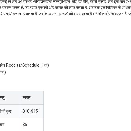
 कोकेन) लें और 34 प्रभाव-परिवर्तनकारी सामग्री-केले, घोड़े का वीर्य, बैटरी एसिड, आप इसे नाम दें
 कोड उत्पन्न करता है, जो इसके प्रभावों और कीमत को लॉक करता है, अब तक एक मिलियन से अधिक
ाओं पर निर्भर करता है, जबकि व्यसन ग्राहकों को वापस लाता है। नीचे शीर्ष पाँच व्यंजन हैं, ज
ड Reddit r/Schedule_I पर)
चाव)
स्तु
लागत
जी कुश
$10-$15
ेला
$5