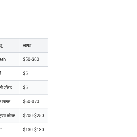
तु
लागत
eth
$50-$60
च
$5
टरी एसिड
$5
ल लागत
$60-$70
क्रय कीमत
$200-$250
भ
$130-$180