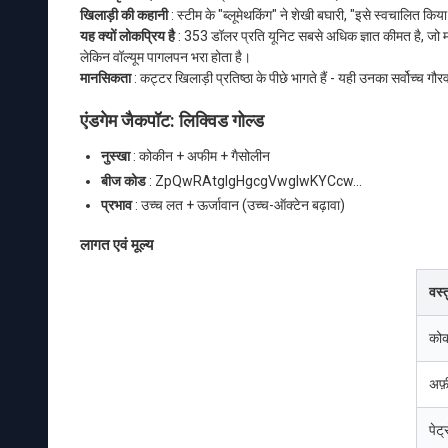
खिलाड़ी की कहानी
: स्टीम के "ब्लूमेथकिंग" ने शेखी बघारी, "इसे स्वचालित कि
यह क्यों लोकप्रिय है
: 353 डॉलर प्रति यूनिट सबसे अधिक ज्ञात कीमत है, जो महा
लेकिन वॉल्यूम पागलपन भरा होता है।
मानसिकता
: कट्टर खिलाड़ी प्रतिष्ठा के पीछे भागते हैं - यही उनका सर्वोच्च गौर
एंडगेम जैकपॉट: लिक्विड गोल्ड
नुस्खा
: कोकीन + अफीम + गैसोलीन
बीज कोड
: ZpQwRAtglgHgcgVwgIwKYCcw...
प्रभाव
: उच्च लत + ऊर्जावान (उच्च-ऑक्टेन बढ़ावा)
लागत एवं मूल्य
वस्त
को
अफ़
पेट्