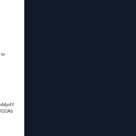
प पर
mMpi4Y
JKQQAb