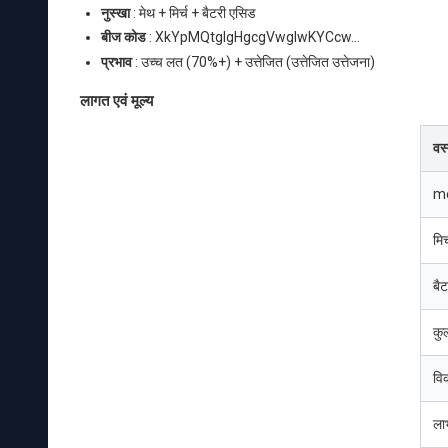
नुस्खा
: मेथ + मिर्च + बैटरी एसिड
बीज कोड
: XkYpMQtglgHgcgVwgIwKYCcw...
प्रभाव
: उच्च लत (70%+) + उत्तेजित (उत्तेजित उत्तेजना)
लागत एवं मूल्य
वस्
m
मिर्
बै
कु
वि
ला