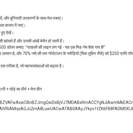
ीदें, और बुनियादी उपकरणों के साथ मेथ पकाएं।
ला बाजार में जाएं।
हुए देखें।
 खांसते हैं और उनकी आंखें बेचैन हो जाती हैं।
में 1500 डॉलर कमाए: "ग्राहकों की लाइन लग गई - यह एक मिड-गेम कैश गाय है!"
ी और आसान है, और 70% नशे की लत नॉर्थटाउन के नशेड़ियों (मिक लुबिन जैसे) को $250 प्रति पॉ
एक तरीका है, जो महत्वाकांक्षाओं को बढ़ाता है।
ी + घोड़े का वीर्य + मेगा बीन
wBZVAFwAswCBnBZJmgQwDsBjVJ7MDABxRmACCYgNJiAwmMkEAC
AIVRiAMrpiAGJu2mA8LuwUACwATAB0AAyJYkyo1tZK6FB8FADM0Xl