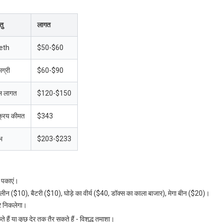
तु
लागत
eth
$50-$60
ग्री
$60-$90
ल लागत
$120-$150
क्रय कीमत
$343
भ
$203-$233
 पकाएं।
ीन ($10), बैटरी ($10), घोड़े का वीर्य ($40, डॉक्स का काला बाजार), मेगा बीन ($20)।
र निकलेगा।
हैं या कुछ देर तक तैर सकते हैं - विशुद्ध तमाशा।