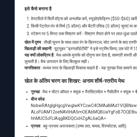
इसे कैसे बनाना है
वेस्टविले में शिर्ले वॉट्स को अनलॉक करें, स्यूडोएफेड्रिन ($50-$60) खर
किसी पेट्रोल पंप से मिर्च (5 डॉलर) और बैटरी एसिड (5 डॉलर) चुराएं या का
स्टेशन पर 5 मिनट तक मिश्रण करें - मिश्रण तैयार होने पर लाल धुंआ उठते 
खेल में दृश्य
: तीखी चुभन के साथ लाल रंग के क्रिस्टल; चोट लगने के बाद एनपीसी
खिलाड़ी की कहानी
: यूट्यूबर "ड्रगलॉर्डटीवी" ने इसे स्ट्रीम किया, एक घंटे 
यह क्यों लोकप्रिय है
: मेथ आपके मुनाफे को दोगुना कर देता है, सामग्री सस्त
लुभाती है। बैच उत्पादन के लिए बिल्कुल सही।
मानसिकता
: मध्यम स्तर के खिलाड़ी विकास चाहते हैं - यह नुस्खा पैसा कमाने का 
खेल के अंतिम चरण का शिखर: अनाम शीर्ष-स्तरीय मेथ
नुस्खा
: मेथ + मोटर ऑयल + क्यूक + पैरासिटामोल + गैसोलीन + क्यूक + बैटर
बीज कोड
:
NobwRAtglgHgcgVwgIwKYCcwC4CMAaMAd1VQBNs
ALoFUAM12oeNAViHiA5mOEAbMQBUaYgFoB7OQE8x
hhMUC5cFLIAqgBKDQCicHZgAL6aQA=
प्रभाव
: बहु-प्रभाव अराजकता (उच्च लत, चमक, विस्फोटक, आदि)