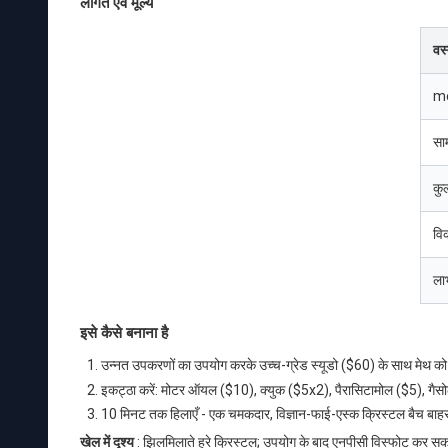
लागत एवं मूल्य
वस्
m
साम
कु
वि
ला
इसे कैसे बनाना है
उन्नत उपकरणों का उपयोग करके उच्च-ग्रेड स्यूडो ($60) के साथ मेथ को
इकट्ठा करें: मोटर ऑयल ($10), क्युक ($5x2), पैरासिटामोल ($5), गैसोल
10 मिनट तक हिलाएँ - एक चमकदार, विज्ञान-फाई-एस्क क्रिस्टल बैच बाह
खेल में दृश्य
: झिलमिलाते हरे क्रिस्टल; उपयोग के बाद एनपीसी विस्फोट कर सकते 