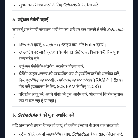
सुधार का परीक्षण करने के लिए
Schedule 1
लॉन्च करें.
5. वर्चुअल मेमोरी बढ़ाएँ
कम वर्चुअल मेमोरी संसाधन-भारी गेम को अस्थिर कर सकती है जैसे
Schedule
1
:
Win + R
दबाएँ,
sysdm.cpl
टाइप करें, और Enter दबाएँ।
उन्नत
टैब पर जाएं, प्रदर्शन के अंतर्गत
सेटिंग्स पर
क्लिक करें, फिर पुनः
उन्नत
टैब चुनें।
वर्चुअल मेमोरी
के अंतर्गत,
बदलें
पर क्लिक करें.
पेजिंग फ़ाइल आकार को स्वचालित रूप से प्रबंधित करें
को अनचेक करें,
फिर
प्रारंभिक आकार
और
अधिकतम आकार को
अपने RAM के 1.5x पर
सेट करें (उदाहरण के लिए, 8GB RAM के लिए 12GB)।
परिवर्तन लागू करें, अपने पीसी को पुनः आरंभ करें, और जांचें कि गेम सुचारू
रूप से चल रहा है या नहीं।
6.
Schedule 1
को पुनः स्थापित करें
यदि अन्य सभी उपाय विफल हो जाएं, तो क्लीन इंस्टाल से काम चल सकता है:
स्टीम खोलें, अपनी
लाइब्रेरी
पर जाएं,
Schedule 1
पर राइट-क्लिक करें,