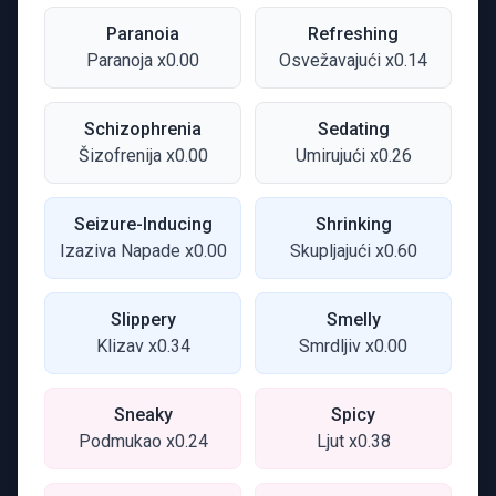
Paranoia
Refreshing
Paranoja x0.00
Osvežavajući x0.14
Schizophrenia
Sedating
Šizofrenija x0.00
Umirujući x0.26
Seizure-Inducing
Shrinking
Izaziva Napade x0.00
Skupljajući x0.60
Slippery
Smelly
Klizav x0.34
Smrdljiv x0.00
Sneaky
Spicy
Podmukao x0.24
Ljut x0.38