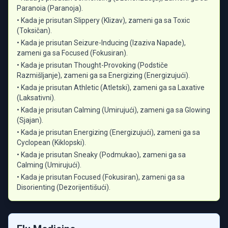
Paranoia (Paranoja).
• Kada je prisutan Slippery (Klizav), zameni ga sa Toxic
(Toksičan).
• Kada je prisutan Seizure-Inducing (Izaziva Napade),
zameni ga sa Focused (Fokusiran).
• Kada je prisutan Thought-Provoking (Podstiče
Razmišljanje), zameni ga sa Energizing (Energizujući).
• Kada je prisutan Athletic (Atletski), zameni ga sa Laxative
(Laksativni).
• Kada je prisutan Calming (Umirujući), zameni ga sa Glowing
(Sjajan).
• Kada je prisutan Energizing (Energizujući), zameni ga sa
Cyclopean (Kiklopski).
• Kada je prisutan Sneaky (Podmukao), zameni ga sa
Calming (Umirujući).
• Kada je prisutan Focused (Fokusiran), zameni ga sa
Disorienting (Dezorijentišući).