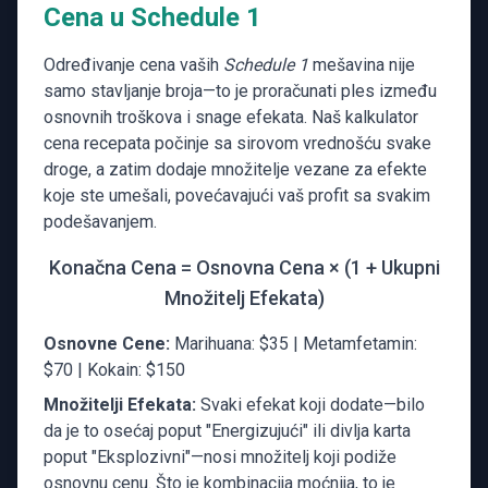
Cena u Schedule 1
Određivanje cena vaših
Schedule 1
mešavina nije
samo stavljanje broja—to je proračunati ples između
osnovnih troškova i snage efekata. Naš kalkulator
cena recepata počinje sa sirovom vrednošću svake
droge, a zatim dodaje množitelje vezane za efekte
koje ste umešali, povećavajući vaš profit sa svakim
podešavanjem.
Konačna Cena = Osnovna Cena × (1 + Ukupni
Množitelj Efekata)
Osnovne Cene:
Marihuana: $35 | Metamfetamin:
$70 | Kokain: $150
Množitelji Efekata:
Svaki efekat koji dodate—bilo
da je to osećaj poput "Energizujući" ili divlja karta
poput "Eksplozivni"—nosi množitelj koji podiže
osnovnu cenu. Što je kombinacija moćnija, to je