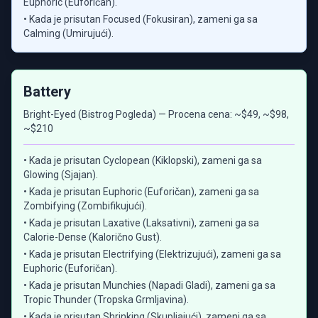
Euphoric (Euforičan).
• Kada je prisutan Focused (Fokusiran), zameni ga sa
Calming (Umirujući).
Battery
Bright-Eyed (Bistrog Pogleda) — Procena cena: ~$49, ~$98,
~$210
• Kada je prisutan Cyclopean (Kiklopski), zameni ga sa
Glowing (Sjajan).
• Kada je prisutan Euphoric (Euforičan), zameni ga sa
Zombifying (Zombifikujući).
• Kada je prisutan Laxative (Laksativni), zameni ga sa
Calorie-Dense (Kalorično Gust).
• Kada je prisutan Electrifying (Elektrizujući), zameni ga sa
Euphoric (Euforičan).
• Kada je prisutan Munchies (Napadi Gladi), zameni ga sa
Tropic Thunder (Tropska Grmljavina).
• Kada je prisutan Shrinking (Skupljajući), zameni ga sa