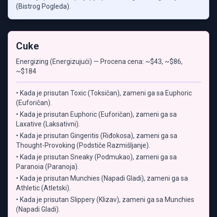
(Bistrog Pogleda).
Cuke
Energizing (Energizujući) — Procena cena: ~$43, ~$86,
~$184
• Kada je prisutan Toxic (Toksičan), zameni ga sa Euphoric
(Euforičan).
• Kada je prisutan Euphoric (Euforičan), zameni ga sa
Laxative (Laksativni).
• Kada je prisutan Gingeritis (Riđokosa), zameni ga sa
Thought-Provoking (Podstiče Razmišljanje).
• Kada je prisutan Sneaky (Podmukao), zameni ga sa
Paranoia (Paranoja).
• Kada je prisutan Munchies (Napadi Gladi), zameni ga sa
Athletic (Atletski).
• Kada je prisutan Slippery (Klizav), zameni ga sa Munchies
(Napadi Gladi).