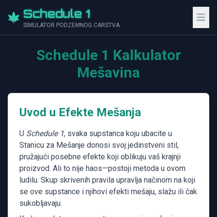
Schedule 1
SIMULATOR PODZEMNOG CARSTVA
Schedule 1 Kalkulator
Mešavina
Uvod u Efekte Mešanja
U
Schedule 1
, svaka supstanca koju ubacite u
Stanicu za Mešanje donosi svoj jedinstveni stil,
pružajući posebne efekte koji oblikuju vaš krajnji
proizvod. Ali to nije haos—postoji metoda u ovom
ludilu. Skup skrivenih pravila upravlja načinom na koji
se ove supstance i njihovi efekti mešaju, slažu ili čak
sukobljavaju.