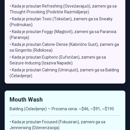
• Kada je prisutan Refreshing (Osvežavajući), zameni ga sa
Thought-Provoking (Podstiče Razmišljanje).
• Kada je prisutan Toxic (Toksičan), zameni ga sa Sneaky
(Podmukao).
• Kada je prisutan Foggy (Maglovit), zameni ga sa Paranoia
(Paranoja).
• Kada je prisutan Calorie-Dense (Kalorično Gust), zameni ga
sa Gingeritis (Riđokosa).
• Kada je prisutan Euphoric (Euforičan), zameni ga sa
Seizure-Inducing (Izaziva Napade).
• Kada je prisutan Calming (Umirujući), zameni ga sa Balding
(Ćelavljenje).
Mouth Wash
Balding (Ćelavljenje) — Procena cena: ~$46, ~$91, ~$195
• Kada je prisutan Focused (Fokusiran), zameni ga sa
Jennerising (Dženerizacija).