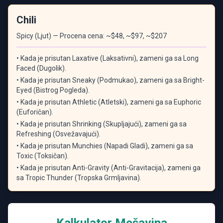
Chili
Spicy (Ljut) — Procena cena: ~$48, ~$97, ~$207
• Kada je prisutan Laxative (Laksativni), zameni ga sa Long
Faced (Dugolik).
• Kada je prisutan Sneaky (Podmukao), zameni ga sa Bright-
Eyed (Bistrog Pogleda).
• Kada je prisutan Athletic (Atletski), zameni ga sa Euphoric
(Euforičan).
• Kada je prisutan Shrinking (Skupljajući), zameni ga sa
Refreshing (Osvežavajući).
• Kada je prisutan Munchies (Napadi Gladi), zameni ga sa
Toxic (Toksičan).
• Kada je prisutan Anti-Gravity (Anti-Gravitacija), zameni ga
sa Tropic Thunder (Tropska Grmljavina).