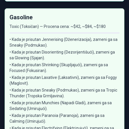
Gasoline
Toxic (Toksičan) — Procena cena: ~$42, ~$84, ~$180
• Kada je prisutan Jennerising (Dženerizacija), zameni ga sa
Sneaky (Podmukao).
• Kada je prisutan Disorienting (Dezorijentišući), zameni ga
sa Glowing (Sjajan).
• Kada je prisutan Shrinking (Skupljajući), zameni ga sa
Focused (Fokusiran).
• Kada je prisutan Laxative (Laksativni), zameni ga sa Foggy
(Maglovit).
• Kada je prisutan Sneaky (Podmukao), zameni ga sa Tropic
Thunder (Tropska Grmljavina).
• Kada je prisutan Munchies (Napadi Gladi), zameni ga sa
Sedating (Umirujući).
• Kada je prisutan Paranoia (Paranoja), zameni ga sa
Calming (Umirujući).
• Kada je prisutan Electrifying (Elektrizujući), zameni ga sa