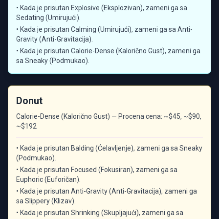
• Kada je prisutan Explosive (Eksplozivan), zameni ga sa
Sedating (Umirujući).
• Kada je prisutan Calming (Umirujući), zameni ga sa Anti-
Gravity (Anti-Gravitacija).
• Kada je prisutan Calorie-Dense (Kalorično Gust), zameni ga
sa Sneaky (Podmukao).
Donut
Calorie-Dense (Kalorično Gust) — Procena cena: ~$45, ~$90,
~$192
• Kada je prisutan Balding (Ćelavljenje), zameni ga sa Sneaky
(Podmukao).
• Kada je prisutan Focused (Fokusiran), zameni ga sa
Euphoric (Euforičan).
• Kada je prisutan Anti-Gravity (Anti-Gravitacija), zameni ga
sa Slippery (Klizav).
• Kada je prisutan Shrinking (Skupljajući), zameni ga sa