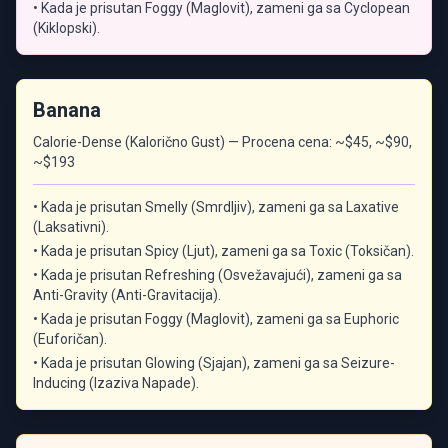
• Kada je prisutan Foggy (Maglovit), zameni ga sa Cyclopean
(Kiklopski).
Banana
Calorie-Dense (Kalorično Gust) — Procena cena: ~$45, ~$90,
~$193
• Kada je prisutan Smelly (Smrdljiv), zameni ga sa Laxative
(Laksativni).
• Kada je prisutan Spicy (Ljut), zameni ga sa Toxic (Toksičan).
• Kada je prisutan Refreshing (Osvežavajući), zameni ga sa
Anti-Gravity (Anti-Gravitacija).
• Kada je prisutan Foggy (Maglovit), zameni ga sa Euphoric
(Euforičan).
• Kada je prisutan Glowing (Sjajan), zameni ga sa Seizure-
Inducing (Izaziva Napade).