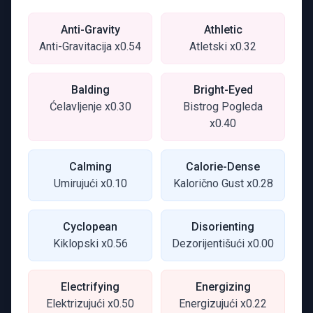
Anti-Gravity
Athletic
Anti-Gravitacija x0.54
Atletski x0.32
Balding
Bright-Eyed
Ćelavljenje x0.30
Bistrog Pogleda
x0.40
Calming
Calorie-Dense
Umirujući x0.10
Kalorično Gust x0.28
Cyclopean
Disorienting
Kiklopski x0.56
Dezorijentišući x0.00
Electrifying
Energizing
Elektrizujući x0.50
Energizujući x0.22