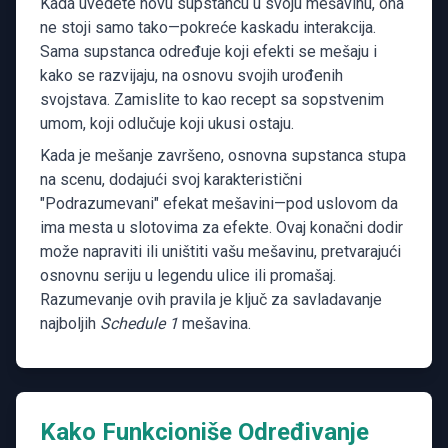
Kada uvedete novu supstancu u svoju mešavinu, ona
ne stoji samo tako—pokreće kaskadu interakcija.
Sama supstanca određuje koji efekti se mešaju i
kako se razvijaju, na osnovu svojih urođenih
svojstava. Zamislite to kao recept sa sopstvenim
umom, koji odlučuje koji ukusi ostaju.
Kada je mešanje završeno, osnovna supstanca stupa
na scenu, dodajući svoj karakteristični
"Podrazumevani" efekat mešavini—pod uslovom da
ima mesta u slotovima za efekte. Ovaj konačni dodir
može napraviti ili uništiti vašu mešavinu, pretvarajući
osnovnu seriju u legendu ulice ili promašaj.
Razumevanje ovih pravila je ključ za savladavanje
najboljih
Schedule 1
mešavina.
Kako Funkcioniše Određivanje