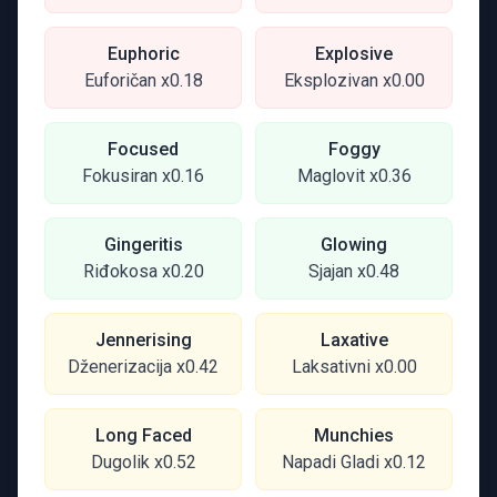
Euphoric
Explosive
Euforičan x0.18
Eksplozivan x0.00
Focused
Foggy
Fokusiran x0.16
Maglovit x0.36
Gingeritis
Glowing
Riđokosa x0.20
Sjajan x0.48
Jennerising
Laxative
Dženerizacija x0.42
Laksativni x0.00
Long Faced
Munchies
Dugolik x0.52
Napadi Gladi x0.12