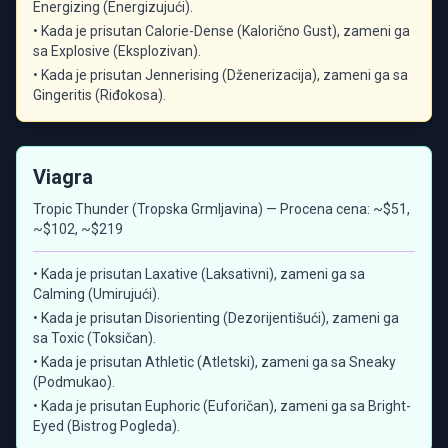
Energizing (Energizujući).
• Kada je prisutan Calorie-Dense (Kalorično Gust), zameni ga
sa Explosive (Eksplozivan).
• Kada je prisutan Jennerising (Dženerizacija), zameni ga sa
Gingeritis (Riđokosa).
Viagra
Tropic Thunder (Tropska Grmljavina) — Procena cena: ~$51,
~$102, ~$219
• Kada je prisutan Laxative (Laksativni), zameni ga sa
Calming (Umirujući).
• Kada je prisutan Disorienting (Dezorijentišući), zameni ga
sa Toxic (Toksičan).
• Kada je prisutan Athletic (Atletski), zameni ga sa Sneaky
(Podmukao).
• Kada je prisutan Euphoric (Euforičan), zameni ga sa Bright-
Eyed (Bistrog Pogleda).