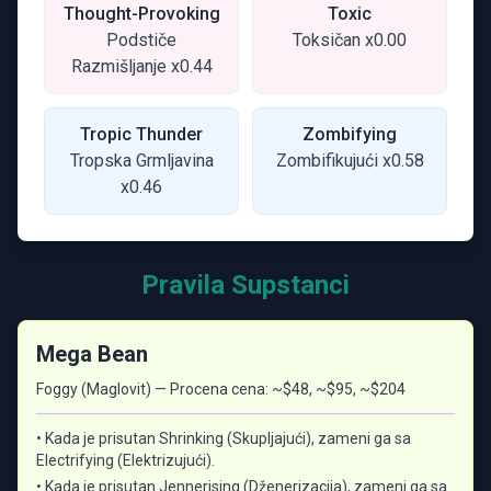
Thought-Provoking
Toxic
Podstiče
Toksičan x0.00
Razmišljanje x0.44
Tropic Thunder
Zombifying
Tropska Grmljavina
Zombifikujući x0.58
x0.46
Pravila Supstanci
Mega Bean
Foggy (Maglovit) — Procena cena: ~$48, ~$95, ~$204
• Kada je prisutan Shrinking (Skupljajući), zameni ga sa
Electrifying (Elektrizujući).
• Kada je prisutan Jennerising (Dženerizacija), zameni ga sa