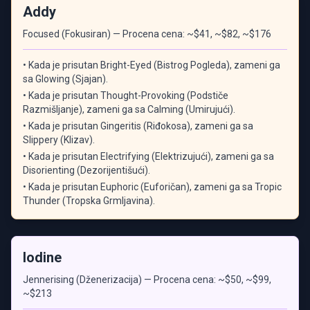
Addy
Focused (Fokusiran) — Procena cena: ~$41, ~$82, ~$176
• Kada je prisutan Bright-Eyed (Bistrog Pogleda), zameni ga
sa Glowing (Sjajan).
• Kada je prisutan Thought-Provoking (Podstiče
Razmišljanje), zameni ga sa Calming (Umirujući).
• Kada je prisutan Gingeritis (Riđokosa), zameni ga sa
Slippery (Klizav).
• Kada je prisutan Electrifying (Elektrizujući), zameni ga sa
Disorienting (Dezorijentišući).
• Kada je prisutan Euphoric (Euforičan), zameni ga sa Tropic
Thunder (Tropska Grmljavina).
Iodine
Jennerising (Dženerizacija) — Procena cena: ~$50, ~$99,
~$213