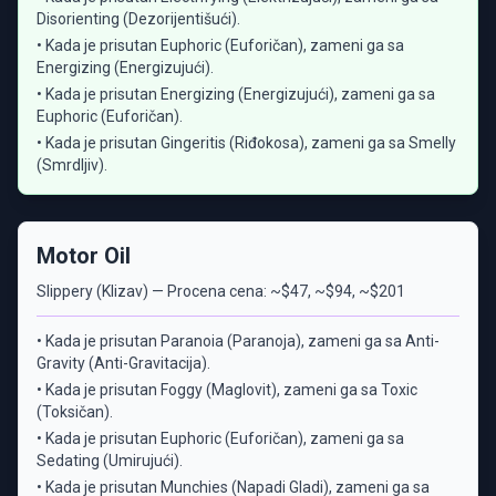
Disorienting (Dezorijentišući).
• Kada je prisutan Euphoric (Euforičan), zameni ga sa
Energizing (Energizujući).
• Kada je prisutan Energizing (Energizujući), zameni ga sa
Euphoric (Euforičan).
• Kada je prisutan Gingeritis (Riđokosa), zameni ga sa Smelly
(Smrdljiv).
Motor Oil
Slippery (Klizav) — Procena cena: ~$47, ~$94, ~$201
• Kada je prisutan Paranoia (Paranoja), zameni ga sa Anti-
Gravity (Anti-Gravitacija).
• Kada je prisutan Foggy (Maglovit), zameni ga sa Toxic
(Toksičan).
• Kada je prisutan Euphoric (Euforičan), zameni ga sa
Sedating (Umirujući).
• Kada je prisutan Munchies (Napadi Gladi), zameni ga sa