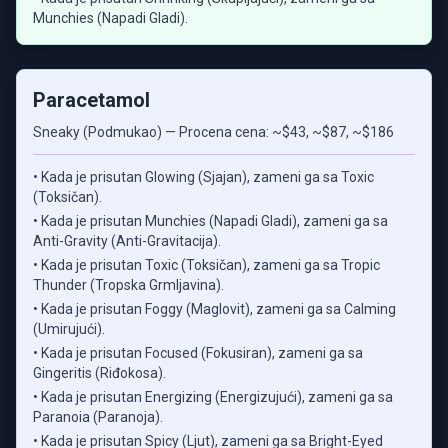
Munchies (Napadi Gladi).
Paracetamol
Sneaky (Podmukao) — Procena cena: ~$43, ~$87, ~$186
• Kada je prisutan Glowing (Sjajan), zameni ga sa Toxic
(Toksičan).
• Kada je prisutan Munchies (Napadi Gladi), zameni ga sa
Anti-Gravity (Anti-Gravitacija).
• Kada je prisutan Toxic (Toksičan), zameni ga sa Tropic
Thunder (Tropska Grmljavina).
• Kada je prisutan Foggy (Maglovit), zameni ga sa Calming
(Umirujući).
• Kada je prisutan Focused (Fokusiran), zameni ga sa
Gingeritis (Riđokosa).
• Kada je prisutan Energizing (Energizujući), zameni ga sa
Paranoia (Paranoja).
• Kada je prisutan Spicy (Ljut), zameni ga sa Bright-Eyed