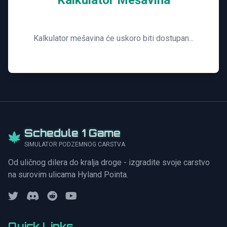
Kalkulator Mešavina
Kalkulator mešavina će uskoro biti dostupan...
Schedule 1 Game
SIMULATOR PODZEMNOG CARSTVA
Od uličnog dilera do kralja droge - izgradite svoje carstvo
na surovim ulicama Hyland Pointa.
Quick Links