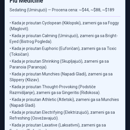
Flu Medicine
Sedating (Umirujući) — Procena cena: ~$44, ~$88, ~$189
• Kada je prisutan Cyclopean (Kiklopski), zameni ga sa Foggy
(Maglovit).
• Kada je prisutan Calming (Umirujući), zameni ga sa Bright-
Eyed (Bistrog Pogleda).
• Kada je prisutan Euphoric (Euforičan), zameni ga sa Toxic
(Toksičan).
• Kada je prisutan Shrinking (Skupljajući), zameni ga sa
Paranoia (Paranoja).
• Kada je prisutan Munchies (Napadi Gladi), zameni ga sa
Slippery (Klizav).
• Kada je prisutan Thought-Provoking (Podstiče
Razmišljanje), zameni ga sa Gingeritis (Riđokosa).
• Kada je prisutan Athletic (Atletski), zameni ga sa Munchies
(Napadi Gladi).
• Kada je prisutan Electrifying (Elektrizujući), zameni ga sa
Refreshing (Osvežavajući).
• Kada je prisutan Laxative (Laksativni), zameni ga sa