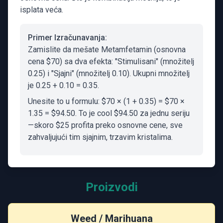
isplata veća.
Primer Izračunavanja:
Zamislite da mešate Metamfetamin (osnovna
cena $70) sa dva efekta: "Stimulisani" (množitelj
0.25) i "Sjajni" (množitelj 0.10). Ukupni množitelj
je 0.25 + 0.10 = 0.35.
Unesite to u formulu: $70 × (1 + 0.35) = $70 ×
1.35 = $94.50. To je cool $94.50 za jednu seriju
—skoro $25 profita preko osnovne cene, sve
zahvaljujući tim sjajnim, trzavim kristalima.
Proizvodi
Weed / Marihuana