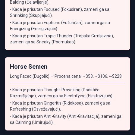
Balding (Ćelavljenje).
• Kada je prisutan Focused (Fokusiran), zameni ga sa
Shrinking (Skupljajući).
• Kada je prisutan Euphoric (Euforičan), zameni ga sa
Energizing (Energizujući).
• Kada je prisutan Tropic Thunder (Tropska Grmljavina),
zameni ga sa Sneaky (Podmukao).
Horse Semen
Long Faced (Dugolik) — Procena cena: ~$53, ~$106, ~$228
• Kada je prisutan Thought-Provoking (Podstiče
Razmišljanje), zameni ga sa Electrifying (Elektrizujući).
• Kada je prisutan Gingeritis (Riđokosa), zameni ga sa
Refreshing (Osvežavajući).
• Kada je prisutan Anti-Gravity (Anti-Gravitacija), zameni ga
sa Calming (Umirujući).