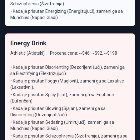
Schizophrenia (Šizofrenija).
• Kada je prisutan Energizing (Energizujući), zameni ga sa
Munchies (Napadi Gladi).
Energy Drink
Athletic (Atletski) — Procena cena: ~$46, ~$92, ~$198
• Kada je prisutan Disorienting (Dezorijentišući), zameni ga
sa Electrifying (Elektrizujući).
• Kada je prisutan Foggy (Maglovit), zameni ga sa Laxative
(Laksativni).
• Kada je prisutan Spicy (Ljut), zameni ga sa Euphoric
(Euforičan).
• Kada je prisutan Glowing (Sjajan), zameni ga sa
Disorienting (Dezorijentišući).
• Kada je prisutan Sedating (Umirujući), zameni ga sa
Munchies (Napadi Gladi).
• Kada je prisutan Schizophrenia (Šizofrenija), zameni ga sa